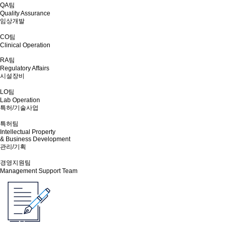
QA팀
Quality Assurance
임상개발
CO팀
Clinical Operation
RA팀
Regulatory Affairs
시설장비
LO팀
Lab Operation
특허/기술사업
특허팀
Intellectual Property
& Business Development
관리/기획
경영지원팀
Management Support Team