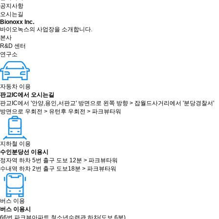
공지사항
오시는길
Bionoxx Inc.
바이오녹스의 사업장을 소개합니다.
본사
R&D 센터
연구소
자동차 이용
판교IC에서 오시는길
판교IC에서 '안양,용인,서판교' 방면으로 왼쪽 방향
>
잡월드사거리에서 '분당경찰서'
방면으로 우회전
>
유턴후 우회전
>
파크뷰타워
지하철 이용
수인분당선 이용시
정자역 하차 5번 출구 도보 12분
>
파크뷰타워
수내역 하차 2번 출구 도보18분
>
파크뷰타워
버스 이용
버스 이용시
66번 파크뷰아파트 청소년수련관 하차(도보 6분)