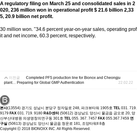
A regulatory filing on March 25 and consolidated sales in 2
020, 236 million won in operational profit $ 21.6 billion 2,33
5, 20.9 billion net profit.
30 million won. "34.6 percent year-on-year sales, operating prof
it and net income, 60.3 percent, respectively.
이전글
Completed PFS production line for Bionox and Cheongju
plant… Preparing for Global GMP Authentication
22.02.22
본사
(13554) 경기도 성남시 분당구 정자일로 248, 파크뷰타워 1905호
TEL
031. 719.
9179
FAX
031. 719. 9180
R&D센터
(50612) 경상남도 양산시 물금읍 금오로 20, 양
산부산대병원 의생명창의연구동 301호
TEL
055. 367. 7457
FAX
055.367.7459
연
구실
(50613) 경상남도 양산시 물금읍 청운로 181, 조양타워II 8층
Copyright ⓒ 2018 BIONOXX INC. All Rights Reserved.